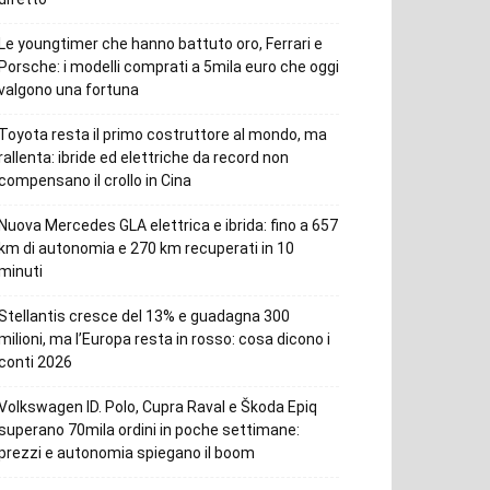
Le youngtimer che hanno battuto oro, Ferrari e
Porsche: i modelli comprati a 5mila euro che oggi
valgono una fortuna
Toyota resta il primo costruttore al mondo, ma
rallenta: ibride ed elettriche da record non
compensano il crollo in Cina
Nuova Mercedes GLA elettrica e ibrida: fino a 657
km di autonomia e 270 km recuperati in 10
minuti
Stellantis cresce del 13% e guadagna 300
milioni, ma l’Europa resta in rosso: cosa dicono i
conti 2026
Volkswagen ID. Polo, Cupra Raval e Škoda Epiq
superano 70mila ordini in poche settimane:
prezzi e autonomia spiegano il boom