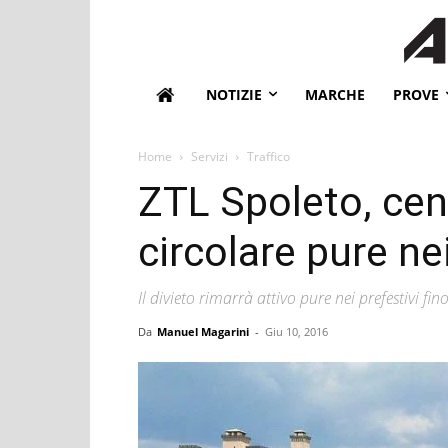
NOTIZIE
MARCHE
PROVE
Home
Servizi
Traffico
ZTL Spoleto, cent
circolare pure nei 
Il divieto rimarrà attivo pure nei prefestivi fin
Da
Manuel Magarini
-
Giu 10, 2016