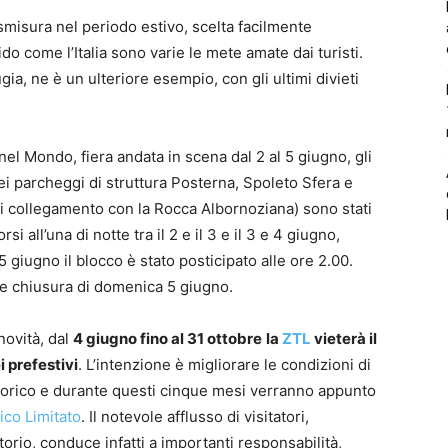
misura nel periodo estivo, scelta facilmente
o come l’Italia sono varie le mete amate dai turisti.
ia, ne è un ulteriore esempio, con gli ultimi divieti
nel Mondo, fiera andata in scena dal 2 al 5 giugno, gli
dei parcheggi di struttura Posterna, Spoleto Sfera e
i collegamento con la Rocca Albornoziana) sono stati
rsi all’una di notte tra il 2 e il 3 e il 3 e 4 giugno,
 giugno il blocco è stato posticipato alle ore 2.00.
 e chiusura di domenica 5 giugno.
ovità, dal
4 giugno fino al 31 ottobre
la
ZTL
vieterà il
 prefestivi
. L’intenzione è migliorare le condizioni di
o storico e durante questi cinque mesi verranno appunto
ico Limitato
. Il notevole afflusso di visitatori,
orio, conduce infatti a importanti responsabilità,