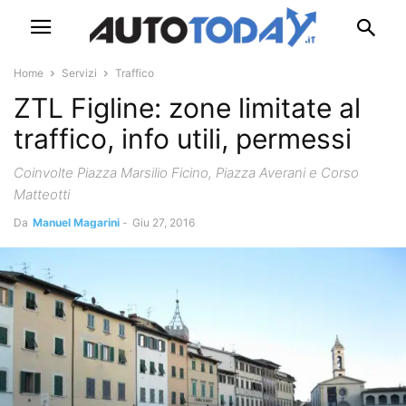
Home
Servizi
Traffico
ZTL Figline: zone limitate al
traffico, info utili, permessi
Coinvolte Piazza Marsilio Ficino, Piazza Averani e Corso
Matteotti
Da
Manuel Magarini
-
Giu 27, 2016