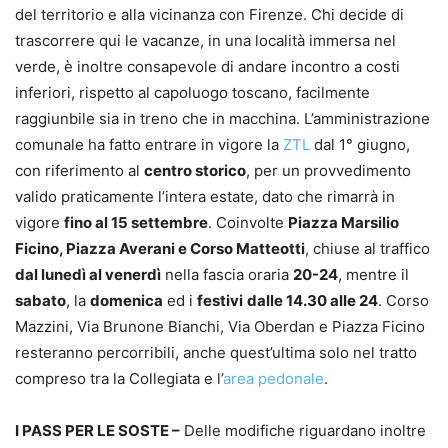
del territorio e alla vicinanza con Firenze. Chi decide di
trascorrere qui le vacanze, in una località immersa nel
verde, è inoltre consapevole di andare incontro a costi
inferiori, rispetto al capoluogo toscano, facilmente
raggiunbile sia in treno che in macchina. L’amministrazione
comunale ha fatto entrare in vigore la
ZTL
dal 1° giugno,
con riferimento al
centro storico
, per un provvedimento
valido praticamente l’intera estate, dato che rimarrà in
vigore
fino al 15 settembre
. Coinvolte
Piazza Marsilio
Ficino, Piazza Averani e Corso Matteotti
, chiuse al traffico
dal lunedì al venerdì
nella fascia oraria
20-24
, mentre il
sabato
, la
domenica
ed i
festivi
dalle 14.30 alle 24
. Corso
Mazzini, Via Brunone Bianchi, Via Oberdan e Piazza Ficino
resteranno percorribili, anche quest’ultima solo nel tratto
compreso tra la Collegiata e l’
area pedonale
.
I PASS PER LE SOSTE –
Delle modifiche riguardano inoltre