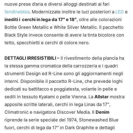
nuove prese d’aria e diversi alloggi destinati ai fari
fendinebbia
. Modernizzate inoltre le luci posteriori a
LED
e
inediti i cerchi in lega da 17″ e 18″
, oltre alle colorazioni
Bottle Green Metallic e White Silver Metallic. Il pacchetto
Black Style invece consente di avere la tinta bicolore con
tetto, specchietti e cerchi di colore nero.
DETTAGLI IRRESISTIBILI –
Il rivestimento della plancia ha
la stessa gamma cromatica della carrozzeria e i quadri
strumenti Design ed R-Line sono gli aggiornamenti negli
interni. Disponibile il paccetto R-Line, che prevede loghi
dedicati su battitacco e poggiatesta, volante in pelle e
sedili in tessuto Kyalami o pelle Vienna. La
Allstar
mostra
apposite scritte laterali, cerchi in lega Linas da 17″,
Climatronic e navigatore Discover Media. Il
Denim
riprende la serie speciale del 1974, Stonewashed Blue
fuori, cerchi di lega da 17″ in Dark Graphite e dettagli