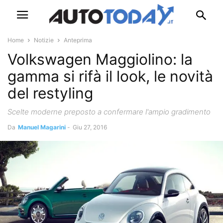
Home
Notizie
Anteprima
Volkswagen Maggiolino: la
gamma si rifà il look, le novità
del restyling
Scelte moderne preposto a confermare l'ampio gradimento
Da
Manuel Magarini
-
Giu 27, 2016