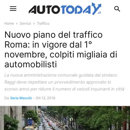
Home
Servizi
Traffico
Nuovo piano del traffico
Roma: in vigore dal 1°
novembre, colpiti migliaia di
automobilisti
La nuova amministrazione comunale guidata dal sindaco
Raggi deve rispettare un provvedimento approvato lo
scorso anno per ridurre il numero di veicoli inquinanti in città
Da
Ilaria Macchi
-
Ott 12, 2016