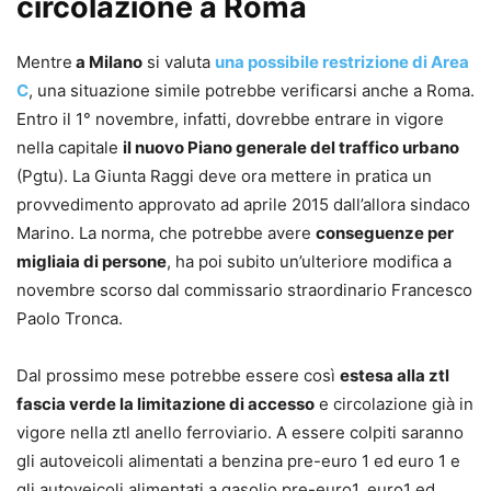
circolazione a Roma
Mentre
a Milano
si valuta
una possibile restrizione di Area
C
, una situazione simile potrebbe verificarsi anche a Roma.
Entro il 1° novembre, infatti, dovrebbe entrare in vigore
nella capitale
il nuovo Piano generale del traffico urbano
(Pgtu). La Giunta Raggi deve ora mettere in pratica un
provvedimento approvato ad aprile 2015 dall’allora sindaco
Marino. La norma, che potrebbe avere
conseguenze per
migliaia di persone
, ha poi subito un’ulteriore modifica a
novembre scorso dal commissario straordinario Francesco
Paolo Tronca.
Dal prossimo mese potrebbe essere così
estesa alla ztl
fascia verde la limitazione di accesso
e circolazione già in
vigore nella ztl anello ferroviario. A essere colpiti saranno
gli autoveicoli alimentati a benzina pre-euro 1 ed euro 1 e
gli autoveicoli alimentati a gasolio pre-euro1, euro1 ed