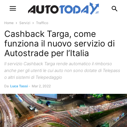
Home
Servizi
Traffico
Cashback Targa, come
funziona il nuovo servizio di
Autostrade per l’Italia
Il servizio Cashback Targa rende automatico il rimborso
anche per gli utenti le cui auto non sono dotate di Telepass
o altri sistemi di Telepedaggio
Da
Luca Tassi
-
Mar 2, 2022