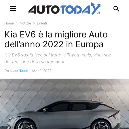
Home
Notizie
Eventi
Kia EV6 è la migliore Auto
dell’anno 2022 in Europa
Kia EV6 sostituisce sul trono la Toyota Yaris, vincitrice
dell'edizione dello scorso anno
Da
Luca Tassi
-
Mar 2, 2022