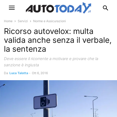
Home
Servizi
Norme e Assicurazioni
Ricorso autovelox: multa
valida anche senza il verbale,
la sentenza
Deve essere il ricorrente a motivare e provare che la
sanzione è ingiusta
Da
Luca Talotta
-
Ott 6, 2016