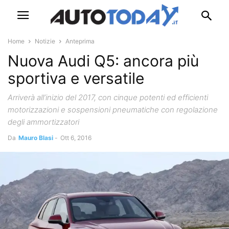
Home
Notizie
Anteprima
Nuova Audi Q5: ancora più
sportiva e versatile
Arriverà all’inizio del 2017, con cinque potenti ed efficienti
motorizzazioni e sospensioni pneumatiche con regolazione
degli ammortizzatori
Da
Mauro Blasi
-
Ott 6, 2016