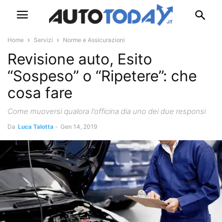
Home
Servizi
Norme e Assicurazioni
Revisione auto, Esito
“Sospeso” o “Ripetere”: che
cosa fare
Come muoversi qualora l'officina dia uno dei due responsi
Da
Luca Talotta
-
Gen 14, 2019