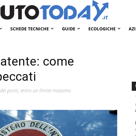
SCHEDE TECNICHE
GUIDE
ECOLOGICHE
AZ
patente: come
 peccati
dei punti, entro un limite massimo