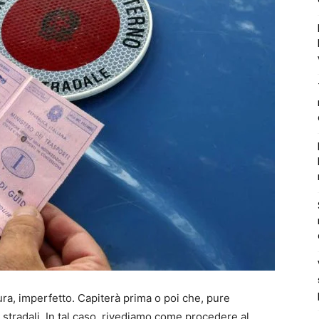
ura, imperfetto. Capiterà prima o poi che, pure
stradali. In tal caso, rivediamo come procedere al