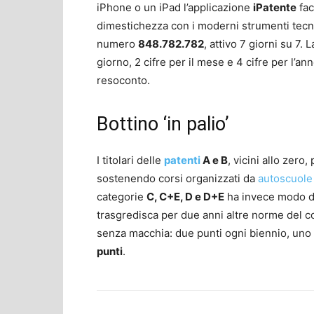
iPhone o un iPad l’applicazione
iPatente
fac
dimestichezza con i moderni strumenti tecn
numero
848.782.782
, attivo 7 giorni su 7. 
giorno, 2 cifre per il mese e 4 cifre per l’an
resoconto.
Bottino ‘in palio’
I titolari delle
patenti
A e B
, vicini allo ze
sostenendo corsi organizzati da
autoscuole
categorie
C, C+E, D e D+E
ha invece modo d
trasgredisca per due anni altre norme del c
senza macchia: due punti ogni biennio, uno 
punti
.