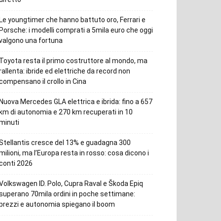
Le youngtimer che hanno battuto oro, Ferrari e
Porsche: i modelli comprati a 5mila euro che oggi
valgono una fortuna
Toyota resta il primo costruttore al mondo, ma
rallenta: ibride ed elettriche da record non
compensano il crollo in Cina
Nuova Mercedes GLA elettrica e ibrida: fino a 657
km di autonomia e 270 km recuperati in 10
minuti
Stellantis cresce del 13% e guadagna 300
milioni, ma l’Europa resta in rosso: cosa dicono i
conti 2026
Volkswagen ID. Polo, Cupra Raval e Škoda Epiq
superano 70mila ordini in poche settimane:
prezzi e autonomia spiegano il boom