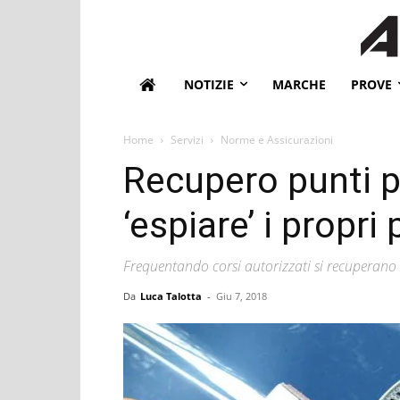
NOTIZIE
MARCHE
PROVE
Home
Servizi
Norme e Assicurazioni
Recupero punti 
‘espiare’ i propri
Frequentando corsi autorizzati si recuperano 
Da
Luca Talotta
-
Giu 7, 2018