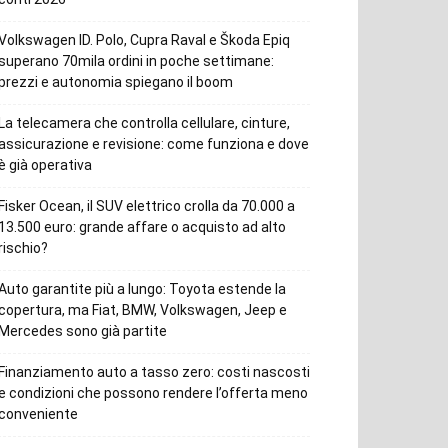
Volkswagen ID. Polo, Cupra Raval e Škoda Epiq
superano 70mila ordini in poche settimane:
prezzi e autonomia spiegano il boom
La telecamera che controlla cellulare, cinture,
assicurazione e revisione: come funziona e dove
è già operativa
Fisker Ocean, il SUV elettrico crolla da 70.000 a
13.500 euro: grande affare o acquisto ad alto
rischio?
Auto garantite più a lungo: Toyota estende la
copertura, ma Fiat, BMW, Volkswagen, Jeep e
Mercedes sono già partite
Finanziamento auto a tasso zero: costi nascosti
e condizioni che possono rendere l’offerta meno
conveniente