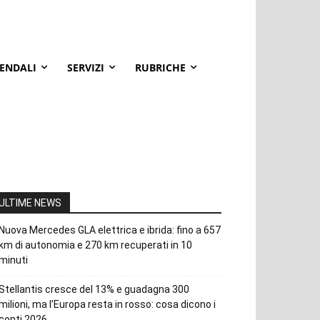
IENDALI
SERVIZI
RUBRICHE
ULTIME NEWS
Nuova Mercedes GLA elettrica e ibrida: fino a 657
km di autonomia e 270 km recuperati in 10
minuti
Stellantis cresce del 13% e guadagna 300
milioni, ma l’Europa resta in rosso: cosa dicono i
conti 2026