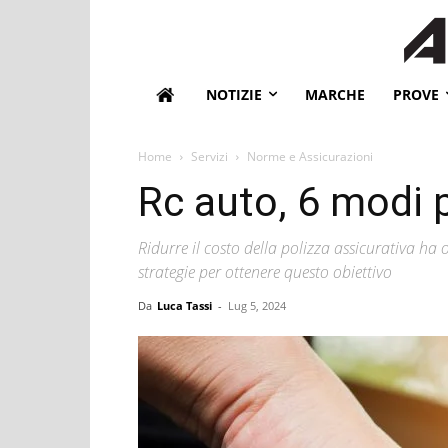
NOTIZIE
MARCHE
PROVE
Home
Servizi
Norme e Assicurazioni
Rc auto, 6 modi 
Ridurre il costo della polizza assicurativa 
strategie per ottenere questo obiettivo
Da
Luca Tassi
-
Lug 5, 2024