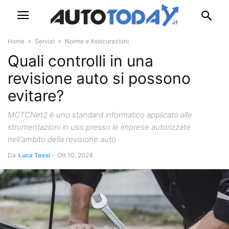
Home
Servizi
Norme e Assicurazioni
Quali controlli in una
revisione auto si possono
evitare?
MCTCNet2 è uno standard informatico applicato alle
strumentazioni in uso presso le imprese autorizzate
nell'ambito della revisione auto
Da
Luca Tassi
-
Ott 10, 2024