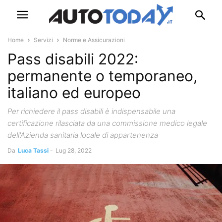
Home
Servizi
Norme e Assicurazioni
Pass disabili 2022:
permanente o temporaneo,
italiano ed europeo
Per richiedere il pass disabili è indispensabile una
certificazione rilasciata da una commissione medico legale
dell'Azienda sanitaria locale di appartenenza
Da
Luca Tassi
-
Lug 28, 2022