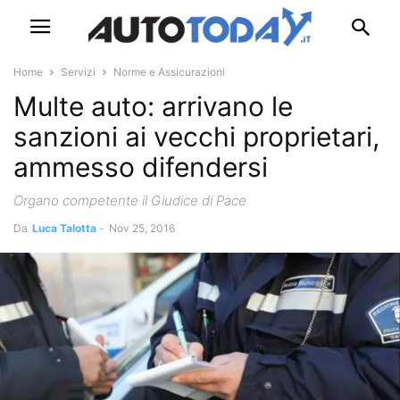
Home
Servizi
Norme e Assicurazioni
Multe auto: arrivano le
sanzioni ai vecchi proprietari,
ammesso difendersi
Organo competente il Giudice di Pace
Da
Luca Talotta
-
Nov 25, 2016