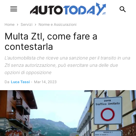
Home
Servizi
Norme e Assicurazioni
Multa Ztl, come fare a
contestarla
L'automobilista che riceve una sanzione per il transito in una
Ztl senza autorizzazione, può esercitare una delle due
opzioni di opposizione
Da
Luca Tassi
-
Mar 14, 2023