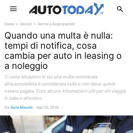
Home
Servizi
Norme e Assicurazioni
Quando una multa è nulla:
tempi di notifica, cosa
cambia per auto in leasing o
a noleggio
Ci sono situazioni in cui una multa comminata
all'automobilista è considerata nulla e non deve quindi
essere pagata. Ecco alcune informazioni utili per chi viaggia
in Italia e all'estero
Da
Ilaria Macchi
-
Ago 20, 2016