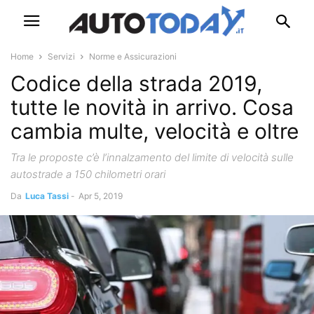
Home
Servizi
Norme e Assicurazioni
Codice della strada 2019,
tutte le novità in arrivo. Cosa
cambia multe, velocità e oltre
Tra le proposte c’è l’innalzamento del limite di velocità sulle
autostrade a 150 chilometri orari
Da
Luca Tassi
-
Apr 5, 2019