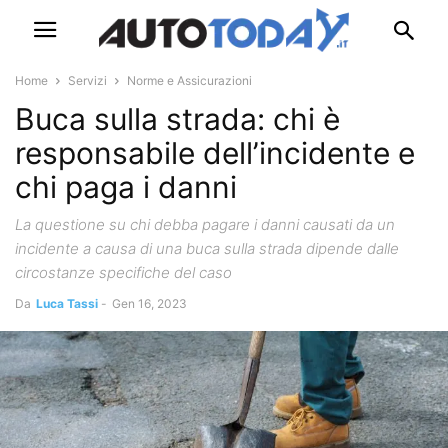
Home
Servizi
Norme e Assicurazioni
Buca sulla strada: chi è
responsabile dell’incidente e
chi paga i danni
La questione su chi debba pagare i danni causati da un
incidente a causa di una buca sulla strada dipende dalle
circostanze specifiche del caso
Da
Luca Tassi
-
Gen 16, 2023