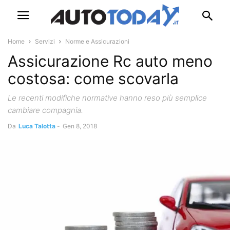
Home
Servizi
Norme e Assicurazioni
Assicurazione Rc auto meno
costosa: come scovarla
Le recenti modifiche normative hanno reso più semplice
cambiare compagnia.
Da
Luca Talotta
-
Gen 8, 2018