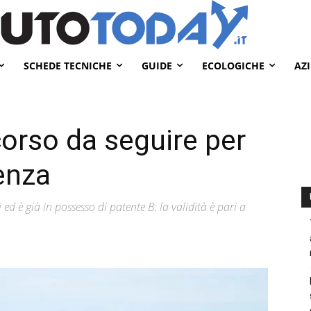
SCHEDE TECNICHE
GUIDE
ECOLOGICHE
AZ
corso da seguire per
cenza
 è già in possesso di patente B: la validità è pari a