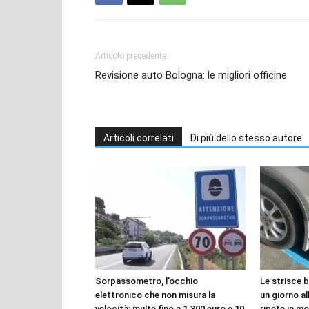
Articolo precedente
Revisione auto Bologna: le migliori officine
Articoli correlati
Di più dello stesso autore
Sorpassometro, l’occhio
Le strisce 
elettronico che non misura la
un giorno all
velocità: multe fino a 1.300 euro e 10
ripete in mo