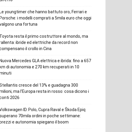
Le youngtimer che hanno battuto oro, Ferrari e
Porsche: i modelli comprati a 5mila euro che oggi
valgono una fortuna
Toyota resta il primo costruttore al mondo, ma
rallenta: ibride ed elettriche da record non
compensano il crollo in Cina
Nuova Mercedes GLA elettrica e ibrida: fino a 657
km di autonomia e 270 km recuperati in 10
minuti
Stellantis cresce del 13% e guadagna 300
milioni, ma l’Europa resta in rosso: cosa dicono i
conti 2026
Volkswagen ID. Polo, Cupra Raval e Škoda Epiq
superano 70mila ordini in poche settimane:
prezzi e autonomia spiegano il boom