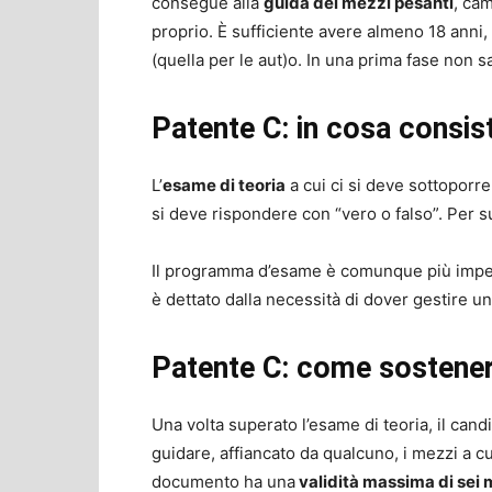
consegue alla
guida dei mezzi pesanti
, cam
proprio. È sufficiente avere almeno 18 anni
(quella per le aut)o. In una prima fase non sa
Patente C: in cosa consist
L’
esame di teoria
a cui ci si deve sottoporr
si deve rispondere con “vero o falso”. Per 
Il programma d’esame è comunque più impegn
è dettato dalla necessità di dover gestire u
Patente C: come sostener
Una volta superato l’esame di teoria, il cand
guidare, affiancato da qualcuno, i mezzi a cui
documento ha una
validità massima di sei 