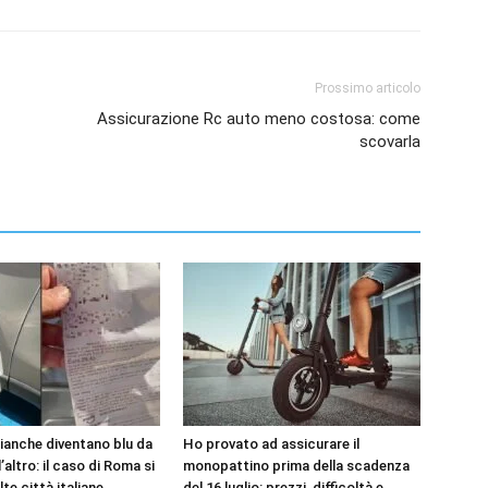
Prossimo articolo
Assicurazione Rc auto meno costosa: come
scovarla
bianche diventano blu da
Ho provato ad assicurare il
’altro: il caso di Roma si
monopattino prima della scadenza
lte città italiane
del 16 luglio: prezzi, difficoltà e