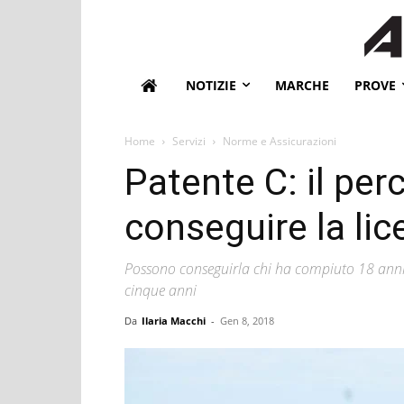
NOTIZIE
MARCHE
PROVE
Home
Servizi
Norme e Assicurazioni
Patente C: il per
conseguire la li
Possono conseguirla chi ha compiuto 18 anni ed
cinque anni
Da
Ilaria Macchi
-
Gen 8, 2018