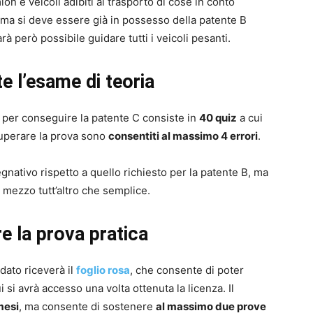
ion e veicoli adibiti al trasporto di cose in conto
, ma si deve essere già in possesso della patente B
rà però possibile guidare tutti i veicoli pesanti.
e l’esame di teoria
e per conseguire la patente C consiste in
40 quiz
a cui
superare la prova sono
consentiti al massimo 4 errori
.
ativo rispetto a quello richiesto per la patente B, ma
n mezzo tutt’altro che semplice.
e la prova pratica
idato riceverà il
foglio rosa
, che consente di poter
 si avrà accesso una volta ottenuta la licenza. Il
mesi
, ma consente di sostenere
al massimo due prove