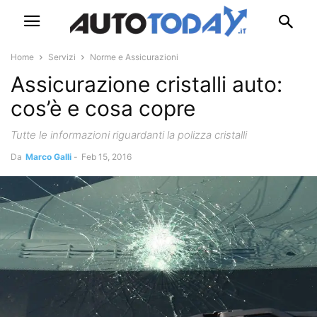
Home
Servizi
Norme e Assicurazioni
Assicurazione cristalli auto:
cos’è e cosa copre
Tutte le informazioni riguardanti la polizza cristalli
Da
Marco Galli
-
Feb 15, 2016