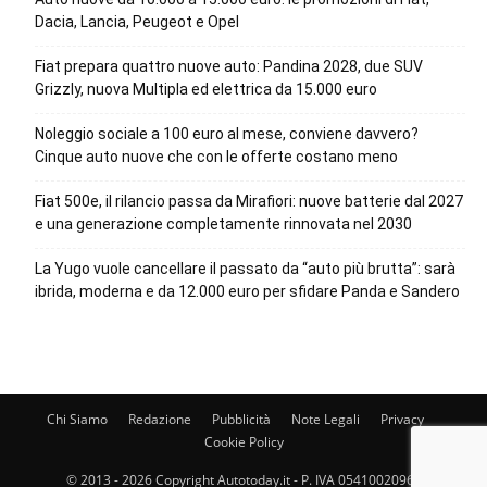
Dacia, Lancia, Peugeot e Opel
Fiat prepara quattro nuove auto: Pandina 2028, due SUV
Grizzly, nuova Multipla ed elettrica da 15.000 euro
Noleggio sociale a 100 euro al mese, conviene davvero?
Cinque auto nuove che con le offerte costano meno
Fiat 500e, il rilancio passa da Mirafiori: nuove batterie dal 2027
e una generazione completamente rinnovata nel 2030
La Yugo vuole cancellare il passato da “auto più brutta”: sarà
ibrida, moderna e da 12.000 euro per sfidare Panda e Sandero
Chi Siamo
Redazione
Pubblicità
Note Legali
Privacy
Cookie Policy
© 2013 - 2026 Copyright Autotoday.it - P. IVA 05410020969