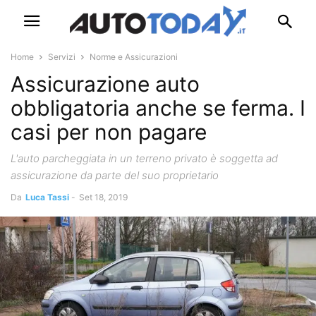
Home
Servizi
Norme e Assicurazioni
Assicurazione auto
obbligatoria anche se ferma. I
casi per non pagare
L'auto parcheggiata in un terreno privato è soggetta ad
assicurazione da parte del suo proprietario
Da
Luca Tassi
-
Set 18, 2019