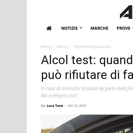
NOTIZIE
MARCHE
PROVE
Home
Servizi
Norme e Assicurazioni
Alcol test: quand
può rifiutare di f
In caso di controllo stradale da parte delle for
Ma è sempre così?
Da
Luca Tassi
-
Ott 10, 2023