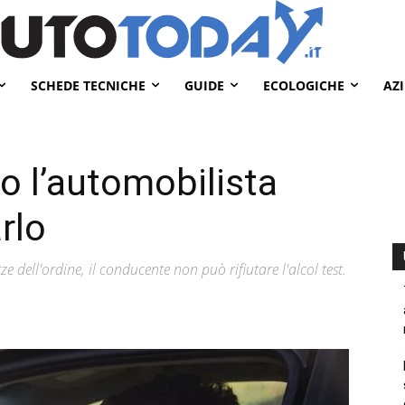
SCHEDE TECNICHE
GUIDE
ECOLOGICHE
AZ
o l’automobilista
arlo
ze dell'ordine, il conducente non può rifiutare l'alcol test.