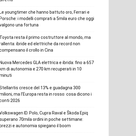
Le youngtimer che hanno battuto oro, Ferrari e
Porsche: i modelli comprati a 5mila euro che oggi
valgono una fortuna
Toyota resta il primo costruttore al mondo, ma
rallenta: ibride ed elettriche da record non
compensano il crollo in Cina
Nuova Mercedes GLA elettrica e ibrida: fino a 657
km di autonomia e 270 km recuperati in 10
minuti
Stellantis cresce del 13% e guadagna 300
milioni, ma l’Europa resta in rosso: cosa dicono i
conti 2026
Volkswagen ID. Polo, Cupra Raval e Škoda Epiq
superano 70mila ordini in poche settimane:
prezzi e autonomia spiegano il boom