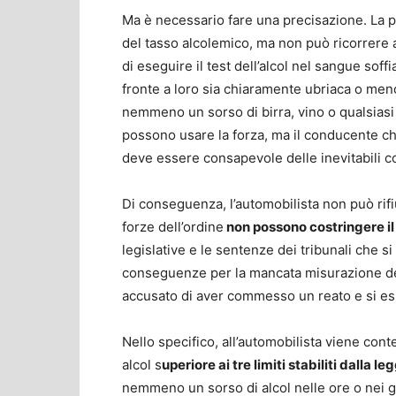
Ma è necessario fare una precisazione. La po
del tasso alcolemico, ma non può ricorrere a 
di eseguire il test dell’alcol nel sangue sof
fronte a loro sia chiaramente ubriaca o meno
nemmeno un sorso di birra, vino o qualsiasi 
possono usare la forza, ma il conducente che r
deve essere consapevole delle inevitabili 
Di conseguenza, l’automobilista non può rifiut
forze dell’ordine
non possono costringere il 
legislative e le sentenze dei tribunali che s
conseguenze per la mancata misurazione del
accusato di aver commesso un reato e si esp
Nello specifico, all’automobilista viene cont
alcol s
uperiore ai tre limiti stabiliti dalla le
nemmeno un sorso di alcol nelle ore o nei gio