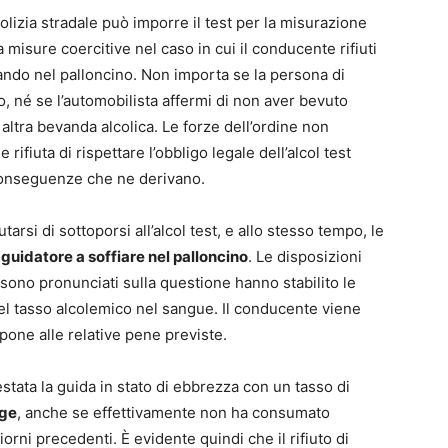
lizia stradale può imporre il test per la misurazione
misure coercitive nel caso in cui il conducente rifiuti
fiando nel palloncino. Non importa se la persona di
, né se l’automobilista affermi di non aver bevuto
altra bevanda alcolica. Le forze dell’ordine non
ifiuta di rispettare l’obbligo legale dell’alcol test
conseguenze che ne derivano.
arsi di sottoporsi all’alcol test, e allo stesso tempo, le
guidatore a soffiare nel palloncino
. Le disposizioni
i sono pronunciati sulla questione hanno stabilito le
 tasso alcolemico nel sangue. Il conducente viene
one alle relative pene previste.
estata la guida in stato di ebbrezza con un tasso di
gge
, anche se effettivamente non ha consumato
rni precedenti. È evidente quindi che il rifiuto di