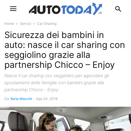
Home
Servizi
Car Sharing
Sicurezza dei bambini in
auto: nasce il car sharing con
seggiolino grazie alla
partnership Chicco – Enjoy
Nasce il car sharing con seggiolino per agevolare gli
spostamenti delle famiglie con bambini grazie alla
partnership Chicco - Enjoy
Da
Ilaria Macchi
-
Ago 24, 2016