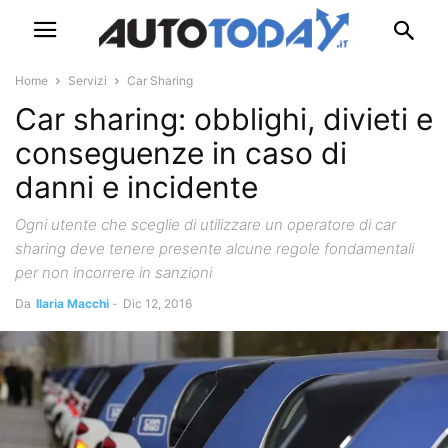
Home
Servizi
Car Sharing
Car sharing: obblighi, divieti e
conseguenze in caso di
danni e incidente
Ogni utente che sceglie di utilizzare un operatore di car
sharing deve tenere presente alcune regole fondamentali
per non incorrere in sanzioni
Da
Ilaria Macchi
-
Dic 12, 2016