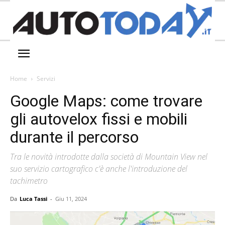
Home
Servizi
Google Maps: come trovare
gli autovelox fissi e mobili
durante il percorso
Tra le novità introdotte dalla società di Mountain View nel
suo servizio cartografico c'è anche l'introduzione del
tachimetro
Da
Luca Tassi
-
Giu 11, 2024