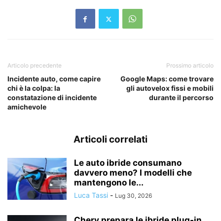
Articolo precedente
Prossimo articolo
Incidente auto, come capire
Google Maps: come trovare
chi è la colpa: la
gli autovelox fissi e mobili
constatazione di incidente
durante il percorso
amichevole
Articoli correlati
Le auto ibride consumano
davvero meno? I modelli che
mantengono le...
Luca Tassi
-
Lug 30, 2026
Chery prepara le ibride plug-in