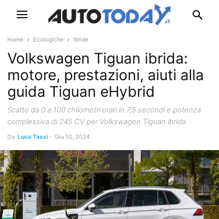
Home
Ecologiche
Ibride
Volkswagen Tiguan ibrida:
motore, prestazioni, aiuti alla
guida Tiguan eHybrid
Scatto da 0 a 100 chilometri orari in 7,5 secondi e potenza
complessiva di 245 CV per Volkswagen Tiguan ibrida
Da
Luca Tassi
-
Giu 10, 2024