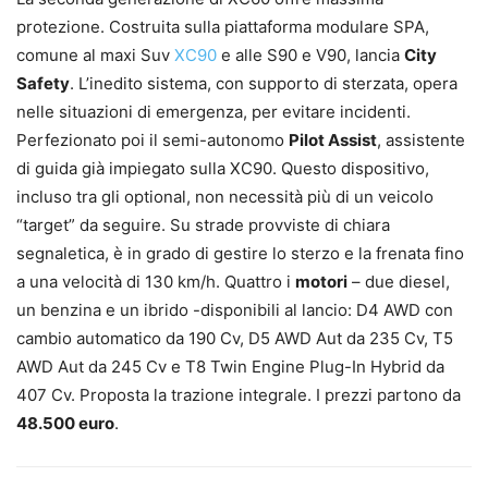
protezione. Costruita sulla piattaforma modulare SPA,
comune al maxi Suv
XC90
e alle S90 e V90, lancia
City
Safety
. L’inedito sistema, con supporto di sterzata, opera
nelle situazioni di emergenza, per evitare incidenti.
Perfezionato poi il semi-autonomo
Pilot Assist
, assistente
di guida già impiegato sulla XC90. Questo dispositivo,
incluso tra gli optional, non necessità più di un veicolo
“target” da seguire. Su strade provviste di chiara
segnaletica, è in grado di gestire lo sterzo e la frenata fino
a una velocità di 130 km/h. Quattro i
motori
– due diesel,
un benzina e un ibrido -disponibili al lancio: D4 AWD con
cambio automatico da 190 Cv, D5 AWD Aut da 235 Cv, T5
AWD Aut da 245 Cv e T8 Twin Engine Plug-In Hybrid da
407 Cv. Proposta la trazione integrale. I prezzi partono da
48.500 euro
.