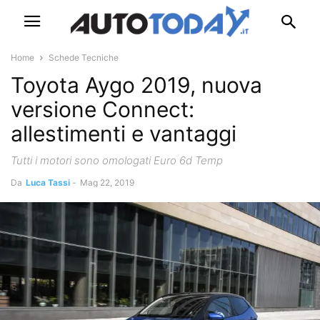
Home
Schede Tecniche
Toyota Aygo 2019, nuova
versione Connect:
allestimenti e vantaggi
Tutti i motori sono omologati Euro 6d Temp
Da
Luca Tassi
-
Mag 22, 2019