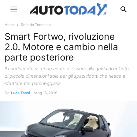
Home
Schede Tecniche
Smart Fortwo, rivoluzione
2.0. Motore e cambio nella
parte posteriore
Il conducente si rende conto di essere alla guida di un’auto
di piccole dimensioni solo per gli spazi ridotti che riesce a
sfruttare per parcheggiarla
Da
Luca Tassi
-
Mag 16, 2019