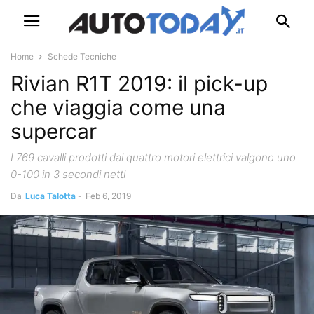
Home
Schede Tecniche
Rivian R1T 2019: il pick-up
che viaggia come una
supercar
I 769 cavalli prodotti dai quattro motori elettrici valgono uno
0-100 in 3 secondi netti
Da
Luca Talotta
-
Feb 6, 2019