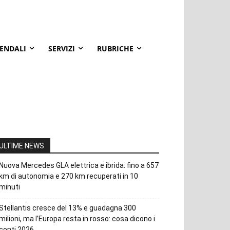
IENDALI
SERVIZI
RUBRICHE
ULTIME NEWS
Nuova Mercedes GLA elettrica e ibrida: fino a 657
km di autonomia e 270 km recuperati in 10
minuti
Stellantis cresce del 13% e guadagna 300
milioni, ma l’Europa resta in rosso: cosa dicono i
conti 2026