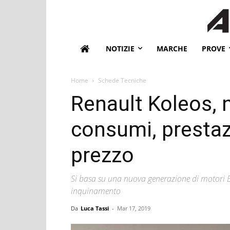
NOTIZIE
MARCHE
PROVE
Home
Schede Tecniche
Renault Koleos, 
consumi, prestaz
prezzo
Si basa su una nuova generazione di motori Bl
inquinamento
Da
Luca Tassi
-
Mar 17, 2019