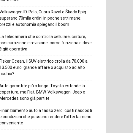
Volkswagen ID. Polo, Cupra Raval e Škoda Epiq
superano 70mila ordini in poche settimane:
prezzi e autonomia spiegano il boom
La telecamera che controlla cellulare, cinture,
assicurazione e revisione: come funziona e dove
è già operativa
Fisker Ocean, il SUV elettrico crolla da 70.000 a
13.500 euro: grande affare o acquisto ad alto
rischio?
Auto garantite più a lungo: Toyota estende la
copertura, ma Fiat, BMW, Volkswagen, Jeep e
Mercedes sono già partite
Finanziamento auto a tasso zero: costi nascosti
e condizioni che possono rendere l’offerta meno
conveniente