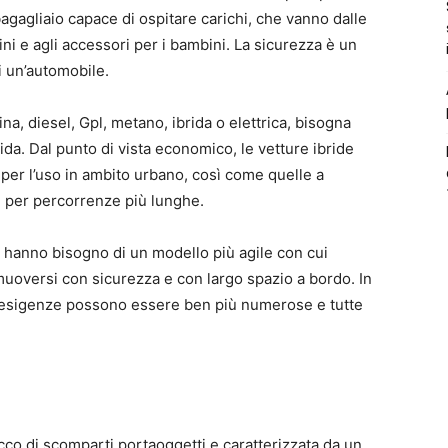
bagagliaio capace di ospitare carichi, che vanno dalle
i e agli accessori per i bambini. La sicurezza è un
di un’automobile.
ina, diesel, Gpl, metano, ibrida o elettrica, bisogna
ida. Dal punto di vista economico, le vetture ibride
per l’uso in ambito urbano, così come quelle a
i per percorrenze più lunghe.
e hanno bisogno di un modello più agile con cui
muoversi con sicurezza e con largo spazio a bordo. In
e esigenze possono essere ben più numerose e tutte
icco di scomparti portaoggetti e caratterizzata da un