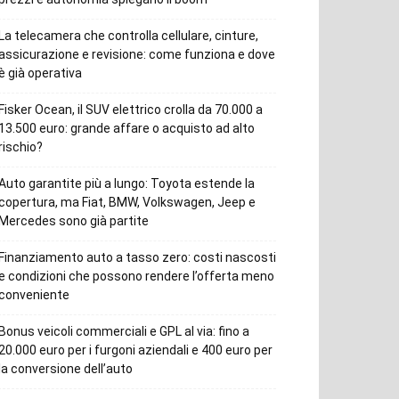
La telecamera che controlla cellulare, cinture,
assicurazione e revisione: come funziona e dove
è già operativa
Fisker Ocean, il SUV elettrico crolla da 70.000 a
13.500 euro: grande affare o acquisto ad alto
rischio?
Auto garantite più a lungo: Toyota estende la
copertura, ma Fiat, BMW, Volkswagen, Jeep e
Mercedes sono già partite
Finanziamento auto a tasso zero: costi nascosti
e condizioni che possono rendere l’offerta meno
conveniente
Bonus veicoli commerciali e GPL al via: fino a
20.000 euro per i furgoni aziendali e 400 euro per
la conversione dell’auto