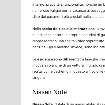
interno, praticità e funzionalità, nonché un 
numerose valigie per le vacanze ai passeggin
altro dei parametri più cruciali nella scelta 
Nella
scelta del tipo di alimentazione
, benz
quindi considerare le proprie abitudini di gu
rappresentano una scelta valida soprattutto 
benzina. Gpl e metano, invece, sono indicat
Le
esigenze sono differenti
tra famiglie ch
muoversi o anche di un vettura in grado di 
realtà, come vedremo in questo articolo, l
singolari.
Nissan Note
Nissan Note
, dotata di un ampio abitacolo r