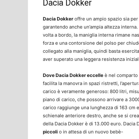
Dacia Dokker
Dacia Dokker
offre un ampio spazio sia per 
garantendo anche un’ampia altezza interna.
volta a bordo, la maniglia interna rimane n
forza e una contorsione del polso per chiude
collegato alla maniglia, quindi basta eserci
aver superato una leggera resistenza inizial
Dove Dacia Dokker eccelle
è nel comparto b
facilita la manovra in spazi ristretti, l’apert
carico è veramente generoso: 800 litri, misur
piano di carico, che possono arrivare a 3000 l
carico raggiunge una lunghezza di 163 cm 
schienale anteriore destro, anche se si crea 
della Dacia Dokker è di 13.000 euro. Dacia 
piccoli
o in attesa di un nuovo bebè-