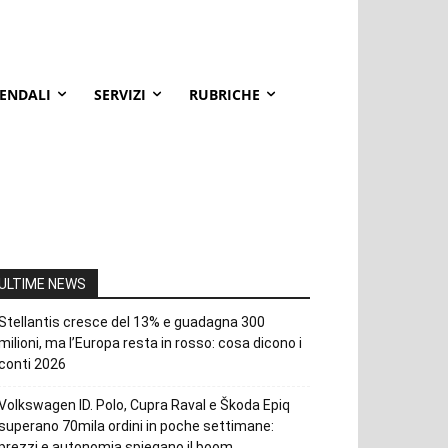
IENDALI
SERVIZI
RUBRICHE
ULTIME NEWS
Stellantis cresce del 13% e guadagna 300
milioni, ma l’Europa resta in rosso: cosa dicono i
conti 2026
Volkswagen ID. Polo, Cupra Raval e Škoda Epiq
superano 70mila ordini in poche settimane:
prezzi e autonomia spiegano il boom