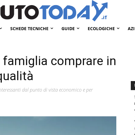
SCHEDE TECNICHE
GUIDE
ECOLOGICHE
AZ
a famiglia comprare in
qualità
nteressanti dal punto di vista economico e per