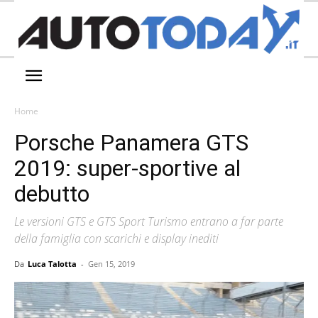
Home
Porsche Panamera GTS
2019: super-sportive al
debutto
Le versioni GTS e GTS Sport Turismo entrano a far parte
della famiglia con scarichi e display inediti
Da
Luca Talotta
-
Gen 15, 2019