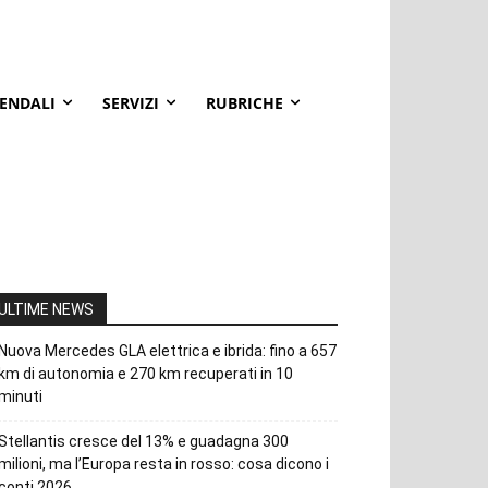
IENDALI
SERVIZI
RUBRICHE
ULTIME NEWS
Nuova Mercedes GLA elettrica e ibrida: fino a 657
km di autonomia e 270 km recuperati in 10
minuti
Stellantis cresce del 13% e guadagna 300
milioni, ma l’Europa resta in rosso: cosa dicono i
conti 2026