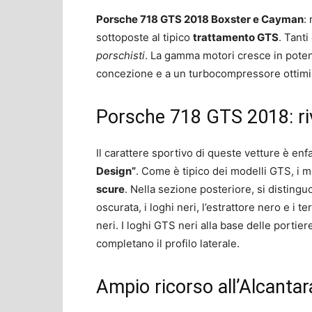
Porsche 718 GTS 2018 Boxster e Cayman
:
sottoposte al tipico
trattamento GTS
. Tanti
porschisti
. La gamma motori cresce in poten
concezione e a un turbocompressore ottimizza
Porsche 718 GTS 2018: ri
Il carattere sportivo di queste vetture è enf
Design”
. Come è tipico dei modelli GTS, i m
scure
. Nella sezione posteriore, si distingu
oscurata, i loghi neri, l’estrattore nero e i t
neri. I loghi GTS neri alla base delle portier
completano il profilo laterale.
Ampio ricorso all’Alcantar