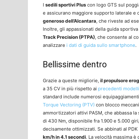
I
sedili sportivi Plus
con logo GTS sul poggiat
e assicurano maggiore supporto laterale e c
generoso dell’Alcantara
, che riveste ad ese
Inoltre, gli appassionati della guida sporti
Track Precision (PTPA)
, che consente al co
analizzare
i dati di guida sullo smartphone
.
Bellissime dentro
Grazie a queste migliorie,
il propulsore er
a 35 CV in più rispetto ai
precedenti modell
standard include numerosi equipaggiament
Torque Vectoring (PTV)
con blocco meccanico
ammortizzatori attivi PASM, che abbassa la 
di 430 Nm, disponibile fra 1.900 e 5.000 giri/
decisamente ottimizzati. Se abbinati al PDK
km/h in 4,1 secondi
. La velocità massima è