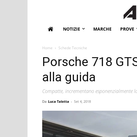
NOTIZIE
MARCHE
PROVE
Home
Schede Tecniche
Porsche 718 GTS 
alla guida
Compatte, incrementano esponenzialmente la
Da
Luca Talotta
-
Set 4, 2018