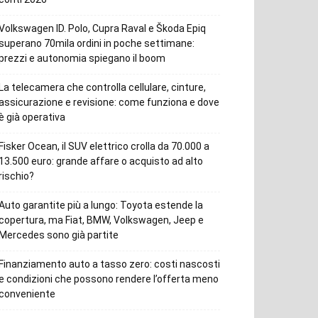
Volkswagen ID. Polo, Cupra Raval e Škoda Epiq
superano 70mila ordini in poche settimane:
prezzi e autonomia spiegano il boom
La telecamera che controlla cellulare, cinture,
assicurazione e revisione: come funziona e dove
è già operativa
Fisker Ocean, il SUV elettrico crolla da 70.000 a
13.500 euro: grande affare o acquisto ad alto
rischio?
Auto garantite più a lungo: Toyota estende la
copertura, ma Fiat, BMW, Volkswagen, Jeep e
Mercedes sono già partite
Finanziamento auto a tasso zero: costi nascosti
e condizioni che possono rendere l’offerta meno
conveniente