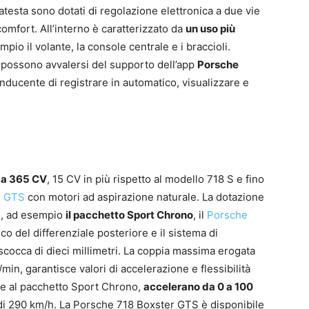
esta sono dotati di regolazione elettronica a due vie
omfort. All’interno è caratterizzato da
un uso più
mpio il volante, la console centrale e i braccioli.
va possono avvalersi del supporto dell’app
Porsche
nducente di registrare in automatico, visualizzare e
oga 365 CV
, 15 CV in più rispetto al modello 718 S e fino
i GTS
con motori ad aspirazione naturale. La dotazione
i, ad esempio
il pacchetto Sport Chrono
, il
Porsche
 del differenziale posteriore e il sistema di
scocca di dieci millimetri. La coppia massima erogata
min, garantisce valori di accelerazione e flessibilità
 e al pacchetto Sport Chrono,
accelerano da 0 a 100
 di 290 km/h. La Porsche 718 Boxster GTS è disponibile