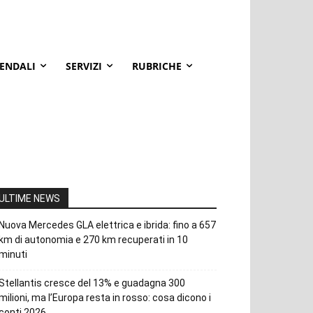
IENDALI
SERVIZI
RUBRICHE
ULTIME NEWS
Nuova Mercedes GLA elettrica e ibrida: fino a 657
km di autonomia e 270 km recuperati in 10
minuti
Stellantis cresce del 13% e guadagna 300
milioni, ma l’Europa resta in rosso: cosa dicono i
conti 2026