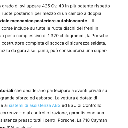
 grado di sviluppare 425 Cv, 40 in più potente rispetto
e ruote posteriori per mezzo di un cambio a doppia
ziale meccanico posteriore autobloccante
. LIl
 corse include su tutte le ruote dischi dei freni in
 un peso complessivo di 1.320 chilogrammi, la Porsche
costruttore completa di scocca di sicurezza saldata,
rezza da gara a sei punti, può considerarsi una super-
toriali
che desiderano partecipare a eventi privati su
a grande sforzo ed esborso. La vettura è dotata di
me ai
sistemi di assistenza ABS
ed ESC di Controllo
l’occorrenza – e al controllo trazione, garantiscono una
sistenza presso tutti i centri Porsche. La 718 Cayman
uro
(IVA esclusa).