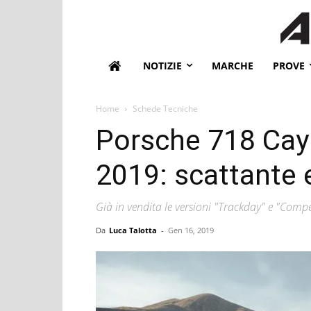
NOTIZIE
MARCHE
PROVE
Home
Schede Tecniche
Porsche 718 Ca
2019: scattante 
Già in vendita le versioni "Trackday" e "Compe
Da
Luca Talotta
-
Gen 16, 2019