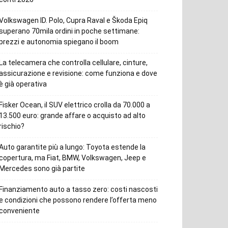
Volkswagen ID. Polo, Cupra Raval e Škoda Epiq
superano 70mila ordini in poche settimane:
prezzi e autonomia spiegano il boom
La telecamera che controlla cellulare, cinture,
assicurazione e revisione: come funziona e dove
è già operativa
Fisker Ocean, il SUV elettrico crolla da 70.000 a
13.500 euro: grande affare o acquisto ad alto
rischio?
Auto garantite più a lungo: Toyota estende la
copertura, ma Fiat, BMW, Volkswagen, Jeep e
Mercedes sono già partite
Finanziamento auto a tasso zero: costi nascosti
e condizioni che possono rendere l’offerta meno
conveniente