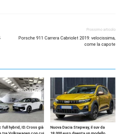
Prossimo articolo
5
Porsche 911 Carrera Cabriolet 2019: velocissima,
come la capote
 full hybrid, ID.Cross già
Nuova Dacia Stepway, il suv da
le tre Volkswagen con cui
18.000 euro diventa un modello