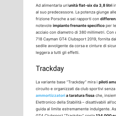
Ad alimentarla un’
unità flat-six da 3,8 litri
in
al suo predecessore. La potenza giunge all
frizione Porsche a sei rapporti con
differen
notevole
impianto frenante specifico
per le
acciaio con diametro di 380 millimetri. Con
718 Cayman GT4 Clubsport 2019, fornita dal 
sedile avvolgente da corsa e cinture di sicu
leggera a tutti gli effetti.
Trackday
La variante base “Trackday” mira i
piloti ama
circuito e organizzati da club sportivi senz
ammortizzatori
a taratura fissa
che, insie
Elettronico della Stabilità – disattivabili al
guida al limite estremamente indulgente. As
GT4 Clubsport “Trackday” costa
134.000 e