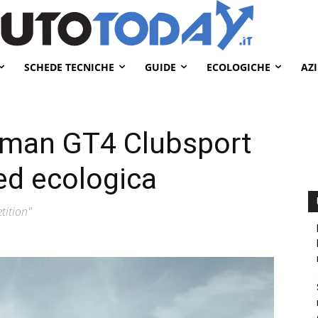
SCHEDE TECNICHE
GUIDE
ECOLOGICHE
AZ
yman GT4 Clubsport
ed ecologica
tition"