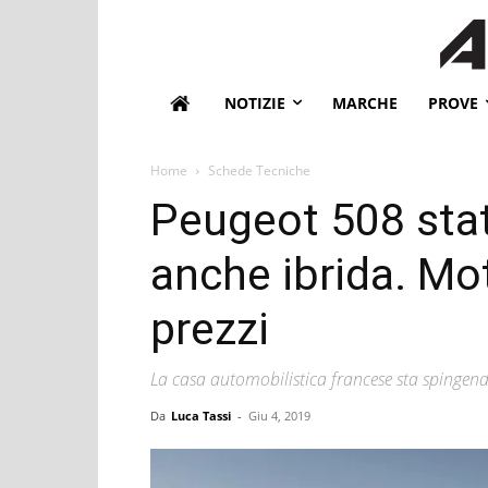
NOTIZIE
MARCHE
PROVE
Home
Schede Tecniche
Peugeot 508 stat
anche ibrida. Mot
prezzi
La casa automobilistica francese sta spingen
Da
Luca Tassi
-
Giu 4, 2019