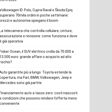
Volkswagen ID. Polo, Cupra Raval e Škoda Epiq
superano 70mila ordini in poche settimane:
prezzi e autonomia spiegano il boom
La telecamera che controlla cellulare, cinture,
assicurazione e revisione: come funziona e dove
è già operativa
Fisker Ocean, il SUV elettrico crolla da 70.000 a
13.500 euro: grande affare o acquisto ad alto
rischio?
Auto garantite più a lungo: Toyota estende la
copertura, ma Fiat, BMW, Volkswagen, Jeep e
Mercedes sono già partite
Finanziamento auto a tasso zero: costi nascosti
e condizioni che possono rendere l’offerta meno
conveniente