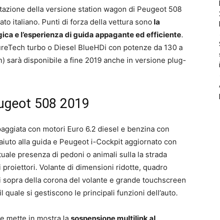
ntazione della versione station wagon di Peugeot 508
to italiano. Punti di forza della vettura sono
la
gica e l’esperienza di guida appagante ed efficiente
.
ureTech turbo o Diesel BlueHDi con potenze da 130 a
on) sarà disponibile a fine 2019 anche in versione plug-
eugeot 508 2019
aggiata con motori Euro 6.2 diesel e benzina con
i aiuto alla guida e Peugeot i-Cockpit aggiornato con
tuale presenza di pedoni o animali sulla la strada
i proiettori. Volante di dimensioni ridotte, quadro
l di sopra della corona del volante e grande touchscreen
l quale si gestiscono le principali funzioni dell’auto.
e mette in mostra la
sospensione multilink al