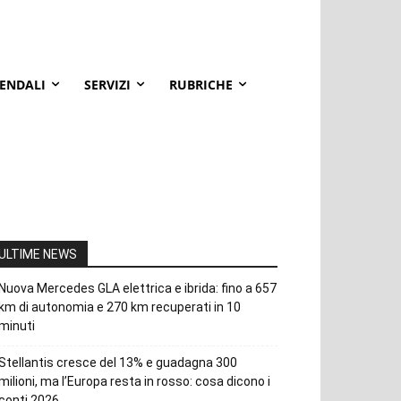
IENDALI
SERVIZI
RUBRICHE
ULTIME NEWS
Nuova Mercedes GLA elettrica e ibrida: fino a 657
km di autonomia e 270 km recuperati in 10
minuti
Stellantis cresce del 13% e guadagna 300
milioni, ma l’Europa resta in rosso: cosa dicono i
conti 2026