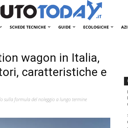
SCHEDE TECNICHE
GUIDE
ECOLOGICHE
AZ
ion wagon in Italia,
ori, caratteristiche e
do sulla formula del noleggio a lungo termine