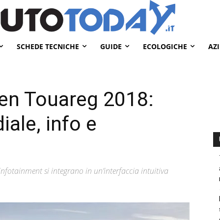
SCHEDE TECNICHE
GUIDE
ECOLOGICHE
AZ
en Touareg 2018:
ale, info e
infotainment si integrano in un’interfaccia intuitiva