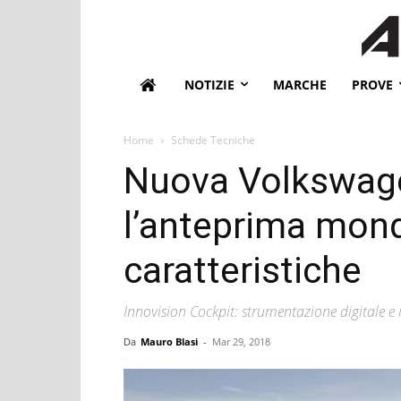
NOTIZIE
MARCHE
PROVE
Home
Schede Tecniche
Nuova Volkswag
l’anteprima mondi
caratteristiche
Innovision Cockpit: strumentazione digitale e 
Da
Mauro Blasi
-
Mar 29, 2018