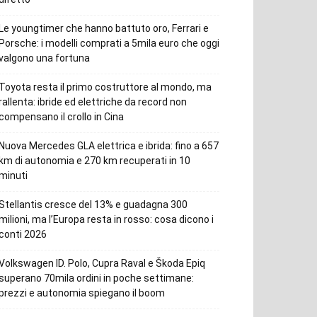
Le youngtimer che hanno battuto oro, Ferrari e
Porsche: i modelli comprati a 5mila euro che oggi
valgono una fortuna
Toyota resta il primo costruttore al mondo, ma
rallenta: ibride ed elettriche da record non
compensano il crollo in Cina
Nuova Mercedes GLA elettrica e ibrida: fino a 657
km di autonomia e 270 km recuperati in 10
minuti
Stellantis cresce del 13% e guadagna 300
milioni, ma l’Europa resta in rosso: cosa dicono i
conti 2026
Volkswagen ID. Polo, Cupra Raval e Škoda Epiq
superano 70mila ordini in poche settimane:
prezzi e autonomia spiegano il boom