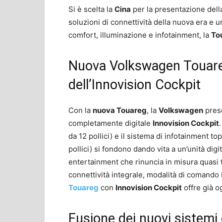
Si è scelta la
Cina
per la presentazione del
soluzioni di connettività della nuova era e u
comfort, illuminazione e infotainment, la
To
Nuova Volkswagen Touare
dell’Innovision Cockpit
Con la
nuova Touareg
, la
Volkswagen
prese
completamente digitale
Innovision Cockpit
da 12 pollici) e il sistema di infotainment 
pollici) si fondono dando vita a un’unità di
entertainment che rinuncia in misura quasi tot
connettività integrale, modalità di comando 
Touareg
con
Innovision Cockpit
offre già og
Fusione dei nuovi sistemi 