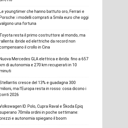
Le youngtimer che hanno battuto oro, Ferrari e
Porsche: i modelli comprati a 5mila euro che oggi
valgono una fortuna
Toyota resta il primo costruttore al mondo, ma
rallenta: ibride ed elettriche da record non
compensano il crollo in Cina
Nuova Mercedes GLA elettrica e ibrida: fino a 657
km di autonomia e 270 km recuperati in 10
minuti
Stellantis cresce del 13% e guadagna 300
milioni, ma l’Europa resta in rosso: cosa dicono i
conti 2026
Volkswagen ID. Polo, Cupra Raval e Škoda Epiq
superano 70mila ordini in poche settimane:
prezzi e autonomia spiegano il boom