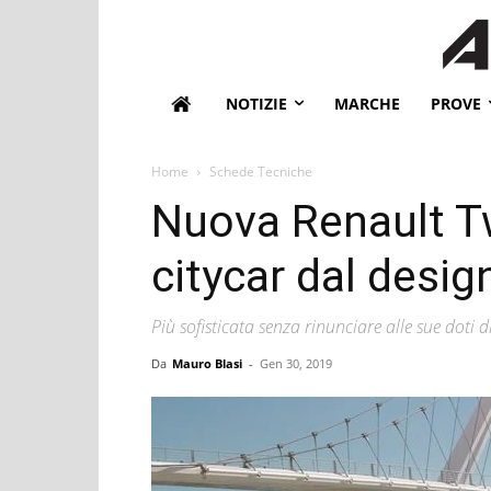
NOTIZIE
MARCHE
PROVE
Home
Schede Tecniche
Nuova Renault T
citycar dal desig
Più sofisticata senza rinunciare alle sue doti di
Da
Mauro Blasi
-
Gen 30, 2019