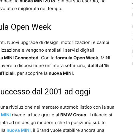
ennaio, la
nuova MINI 2018
. Sin dal suo esordio, ha
evoluta e migliorata nel tempo.
mula Open Week
enti. Nuovi upgrade di design, motorizzazioni e cambi
izzazione e vengono ampliati i servizi digitali
ta
MINI Connected
. Con la
formula Open Week
, MINI
di avere a disposizione un’intera settimana,
dal 9 al 15
ficiali
, per scoprire la
nuova MINI
.
successo dal 2001 ad oggi
una rivoluzione nel mercato automobilistico con la sua
a
MINI
rivede la luce grazie al
BMW Group
. Il rilancio si
binata ad un design moderno che la posizionò subito
ella
nuova MINI
, il Brand vuole stabilire ancora una