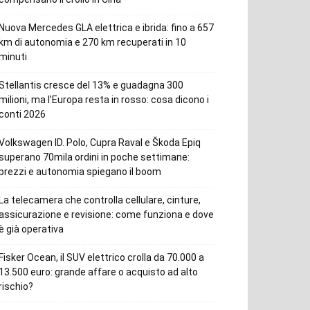
Nuova Mercedes GLA elettrica e ibrida: fino a 657
km di autonomia e 270 km recuperati in 10
minuti
Stellantis cresce del 13% e guadagna 300
milioni, ma l’Europa resta in rosso: cosa dicono i
conti 2026
Volkswagen ID. Polo, Cupra Raval e Škoda Epiq
superano 70mila ordini in poche settimane:
prezzi e autonomia spiegano il boom
La telecamera che controlla cellulare, cinture,
assicurazione e revisione: come funziona e dove
è già operativa
Fisker Ocean, il SUV elettrico crolla da 70.000 a
13.500 euro: grande affare o acquisto ad alto
rischio?