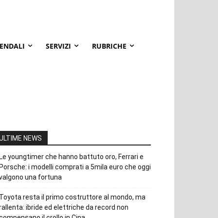
IENDALI
SERVIZI
RUBRICHE
ULTIME NEWS
Le youngtimer che hanno battuto oro, Ferrari e
Porsche: i modelli comprati a 5mila euro che oggi
valgono una fortuna
Toyota resta il primo costruttore al mondo, ma
rallenta: ibride ed elettriche da record non
compensano il crollo in Cina