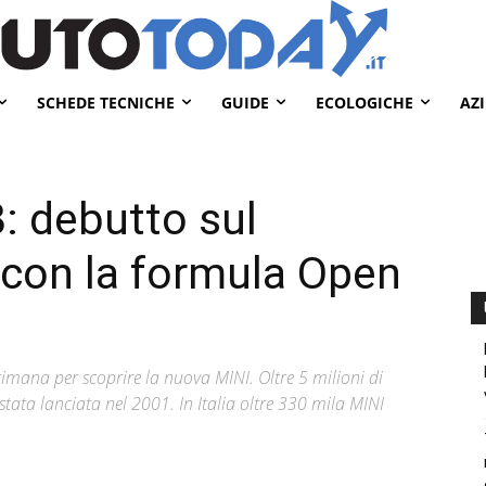
SCHEDE TECNICHE
GUIDE
ECOLOGICHE
AZ
: debutto sul
 con la formula Open
ettimana per scoprire la nuova MINI. Oltre 5 milioni di
tata lanciata nel 2001. In Italia oltre 330 mila MINI