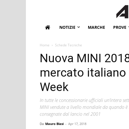
NOTIZIE
MARCHE
PROVE
Home
Schede Tecniche
Nuova MINI 2018
mercato italiano
Week
In tutte le concessionarie ufficiali un’intera s
MINI vendute a livello mondiale da quando è s
consegnate dal lancio nel 2001
Da
Mauro Blasi
-
Apr 17, 2018