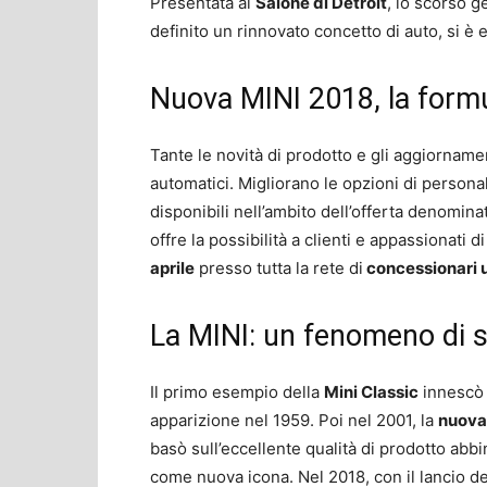
Presentata al
Salone di Detroit
, lo scorso g
definito un rinnovato concetto di auto, si è 
Nuova MINI 2018, la for
Tante le novità di prodotto e gli aggiornam
automatici. Migliorano le opzioni di personal
disponibili nell’ambito dell’offerta denomina
offre la possibilità a clienti e appassionati 
aprile
presso tutta la rete di
concessionari uf
La MINI: un fenomeno di 
Il primo esempio della
Mini Classic
innescò 
apparizione nel 1959. Poi nel 2001, la
nuov
basò sull’eccellente qualità di prodotto ab
come nuova icona. Nel 2018, con il lancio d