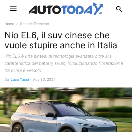
Home
Schede Tecniche
Nio EL6, il suv cinese che
vuole stupire anche in Italia
Nio EL6 è una sintesi di tecnologia avanzata oltre alla
caratteristica del battery swap, rivoluzionando l'interazione
tra pilota e veicolo
Da
Luca Tassi
-
Ago 30, 2024