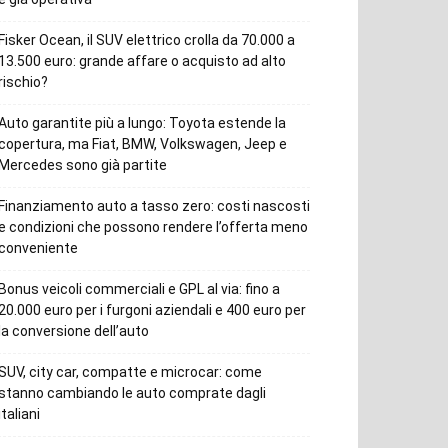
Fisker Ocean, il SUV elettrico crolla da 70.000 a
13.500 euro: grande affare o acquisto ad alto
rischio?
Auto garantite più a lungo: Toyota estende la
copertura, ma Fiat, BMW, Volkswagen, Jeep e
Mercedes sono già partite
Finanziamento auto a tasso zero: costi nascosti
e condizioni che possono rendere l’offerta meno
conveniente
Bonus veicoli commerciali e GPL al via: fino a
20.000 euro per i furgoni aziendali e 400 euro per
la conversione dell’auto
SUV, city car, compatte e microcar: come
stanno cambiando le auto comprate dagli
italiani