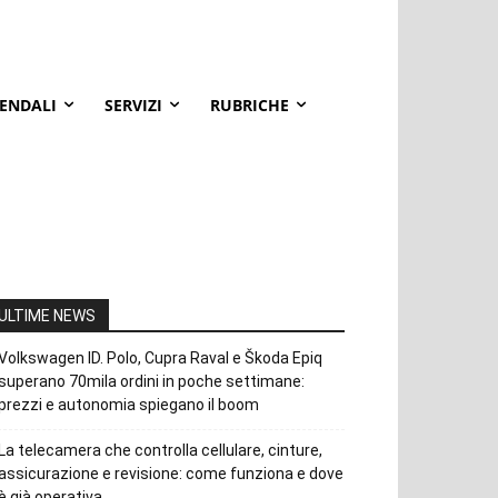
IENDALI
SERVIZI
RUBRICHE
ULTIME NEWS
Volkswagen ID. Polo, Cupra Raval e Škoda Epiq
superano 70mila ordini in poche settimane:
prezzi e autonomia spiegano il boom
La telecamera che controlla cellulare, cinture,
assicurazione e revisione: come funziona e dove
è già operativa