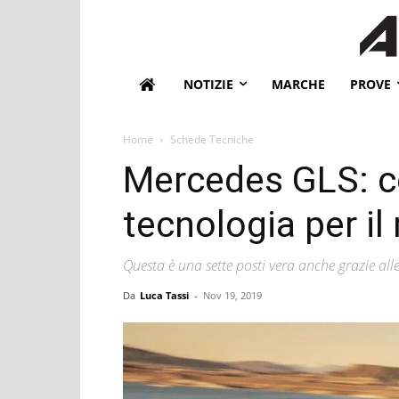
NOTIZIE
MARCHE
PROVE
Home
Schede Tecniche
Mercedes GLS: c
tecnologia per il
Questa è una sette posti vera anche grazie all
Da
Luca Tassi
-
Nov 19, 2019