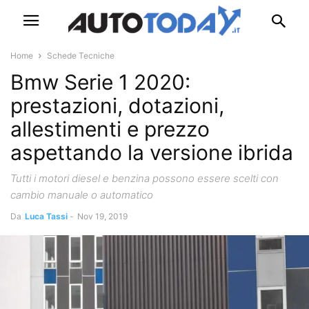
Home
Schede Tecniche
Bmw Serie 1 2020:
prestazioni, dotazioni,
allestimenti e prezzo
aspettando la versione ibrida
Tutti i motori diesel e benzina possono essere scelti con
cambio manuale o automatico
Da
Luca Tassi
-
Nov 19, 2019