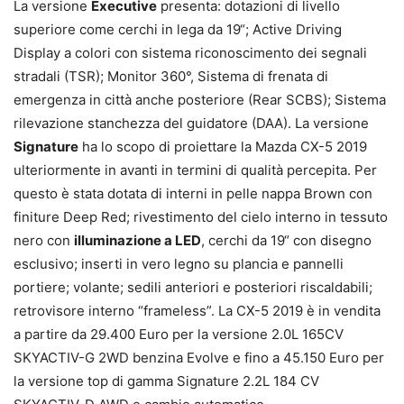
La versione
Executive
presenta: dotazioni di livello
superiore come cerchi in lega da 19“; Active Driving
Display a colori con sistema riconoscimento dei segnali
stradali (TSR); Monitor 360°, Sistema di frenata di
emergenza in città anche posteriore (Rear SCBS); Sistema
rilevazione stanchezza del guidatore (DAA). La versione
Signature
ha lo scopo di proiettare la Mazda CX-5 2019
ulteriormente in avanti in termini di qualità percepita. Per
questo è stata dotata di interni in pelle nappa Brown con
finiture Deep Red; rivestimento del cielo interno in tessuto
nero con
illuminazione a LED
, cerchi da 19“ con disegno
esclusivo; inserti in vero legno su plancia e pannelli
portiere; volante; sedili anteriori e posteriori riscaldabili;
retrovisore interno “frameless”. La CX-5 2019 è in vendita
a partire da 29.400 Euro per la versione 2.0L 165CV
SKYACTIV-G 2WD benzina Evolve e fino a 45.150 Euro per
la versione top di gamma Signature 2.2L 184 CV