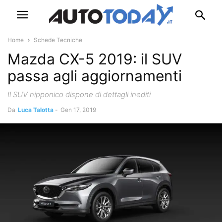
Home
Schede Tecniche
Mazda CX-5 2019: il SUV
passa agli aggiornamenti
Il SUV nipponico dispone di dettagli inediti
Da
Luca Talotta
-
Gen 17, 2019