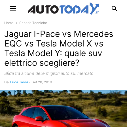
Home
Schede Tecniche
Jaguar I-Pace vs Mercedes
EQC vs Tesla Model X vs
Tesla Model Y: quale suv
elettrico scegliere?
Sfida tra alcune delle migliori auto sul mercato
Da
Luca Tassi
-
Set 20, 2019