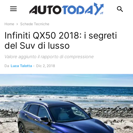
Home
Schede Tecniche
Infiniti QX50 2018: i segreti
del Suv di lusso
Valore aggiunto il rapporto di compressione
Da
Luca Talotta
-
Dic 2, 2018