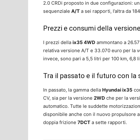
2.0 CRDi proposto in due configurazioni: un
sequenziale
A/T
a sei rapporti, l’altra da 
Prezzi e consumi della version
I prezzi della
ix35 4WD
ammontano a 26.570 
relativa versione A/T e 33.070 euro per la v
invece, sono pari a 5,5 litri per 100 km, 6,8 l
Tra il passato e il futuro con l
In passato, la gamma della
Hyundai ix35
com
CV, sia per la versione
2WD
che per la ver
automatico. Tutte le suddette motorizzazio
disponibile anche con il nuovo propulsore a
doppia frizione
7DCT
a sette rapporti.