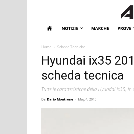
NOTIZIE
MARCHE
PROVE
Home
Schede Tecniche
Hyundai ix35 201
scheda tecnica
Tutte le caratteristiche della Hyundai ix35, in
Da
Dario Montrone
-
Mag 4, 2015