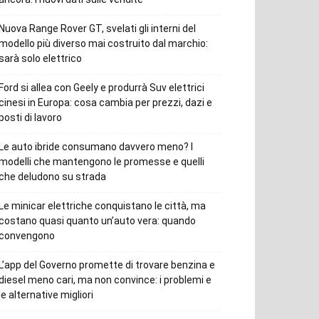
Nuova Range Rover GT, svelati gli interni del
modello più diverso mai costruito dal marchio:
sarà solo elettrico
Ford si allea con Geely e produrrà Suv elettrici
cinesi in Europa: cosa cambia per prezzi, dazi e
posti di lavoro
Le auto ibride consumano davvero meno? I
modelli che mantengono le promesse e quelli
che deludono su strada
Le minicar elettriche conquistano le città, ma
costano quasi quanto un’auto vera: quando
convengono
L’app del Governo promette di trovare benzina e
diesel meno cari, ma non convince: i problemi e
le alternative migliori