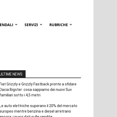
IENDALI
SERVIZI
RUBRICHE
ULTIME NEWS
Fiat Grizzly e Grizzly Fastback pronte a sfidare
Dacia Bigster: cosa sappiamo dei nuovi Suv
familiari sotto i 4,5 metri
Le auto elettriche superano il 20% del mercato
europeo mentre benzina e diesel arretrano
ancora: i nuovi dati sulle vendite