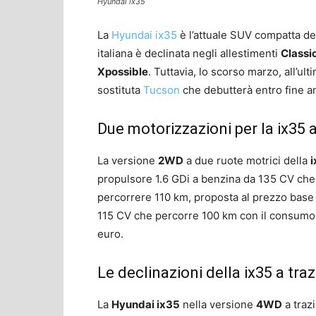
Hyundai ix35
La
Hyundai ix35
è l’attuale SUV compatta de
italiana è declinata negli allestimenti
Classi
Xpossible
. Tuttavia, lo scorso marzo, all’ul
sostituta
Tucson
che debutterà entro fine a
Due motorizzazioni per la ix35 
La versione
2WD
a due ruote motrici della
propulsore 1.6 GDi a benzina da 135 CV che 
percorrere 110 km, proposta al prezzo base d
115 CV che percorre 100 km con il consumo m
euro.
Le declinazioni della ix35 a tra
La
Hyundai ix35
nella versione
4WD
a trazi