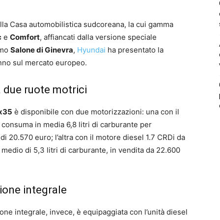
lla Casa automobilistica sudcoreana, la cui gamma
c
e
Comfort
, affiancati dalla versione speciale
timo
Salone di Ginevra
,
Hyundai
ha presentato la
nno sul mercato europeo.
a due ruote motrici
ix35
è disponibile con due motorizzazioni: una con il
consuma in media 6,8 litri di carburante per
i 20.570 euro; l’altra con il motore diesel 1.7 CRDi da
edio di 5,3 litri di carburante, in vendita da 22.600
zione integrale
one integrale, invece, è equipaggiata con l’unità diesel