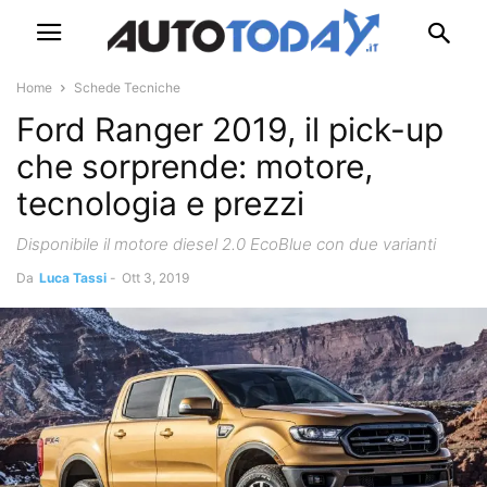
Home
Schede Tecniche
Ford Ranger 2019, il pick-up
che sorprende: motore,
tecnologia e prezzi
Disponibile il motore diesel 2.0 EcoBlue con due varianti
Da
Luca Tassi
-
Ott 3, 2019