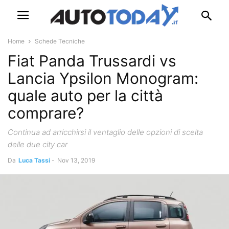
Home
Schede Tecniche
Fiat Panda Trussardi vs
Lancia Ypsilon Monogram:
quale auto per la città
comprare?
Continua ad arricchirsi il ventaglio delle opzioni di scelta
delle due city car
Da
Luca Tassi
-
Nov 13, 2019